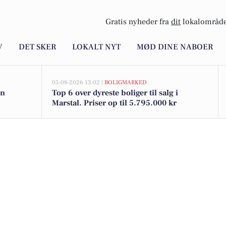
Gratis nyheder fra
dit
lokalområde
V
DET SKER
LOKALT NYT
MØD DINE NABOER
05-08-2026 13:02 |
BOLIGMARKED
en
Top 6 over dyreste boliger til salg i
Marstal. Priser op til 5.795.000 kr