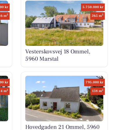
00 kr
5.750.000 kr
2
2
36 m
265 m
Vesterskovsvej 18 Ommel,
5960 Marstal
00 kr
795.000 kr
2
2
14 m
138 m
Hovedgaden 21 Ommel, 5960