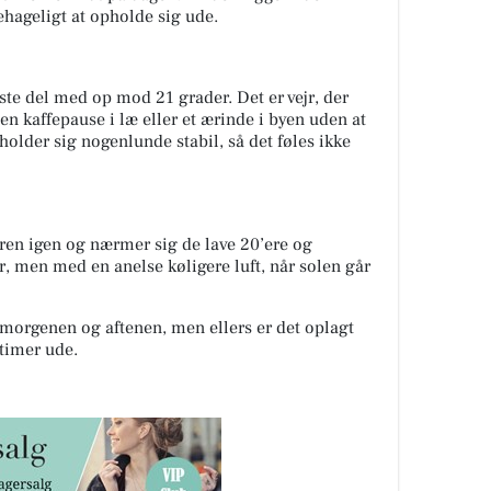
ehageligt at opholde sig ude.
te del med op mod 21 grader. Det er vejr, der
, en kaffepause i læ eller et ærinde i byen uden at
lder sig nogenlunde stabil, så det føles ikke
ren igen og nærmer sig de lave 20’ere og
ør, men med en anelse køligere luft, når solen går
l morgenen og aftenen, men ellers er det oplagt
 timer ude.