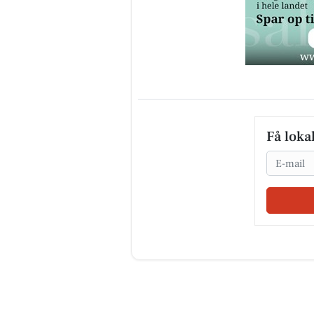
Få loka
Email