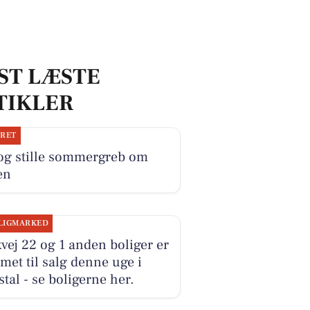
ST LÆSTE
TIKLER
JRET
 og stille sommergreb om
en
LIGMARKED
vej 22 og 1 anden boliger er
et til salg denne uge i
tal - se boligerne her.