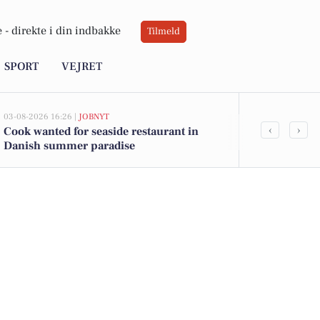
 -
direkte i din indbakke
Tilmeld
SPORT
VEJRET
03-08-2026 16:26 |
JOBNYT
03-08-2026 16:2
‹
›
Cook wanted for seaside restaurant in
Join our team
Danish summer paradise
seaside rest