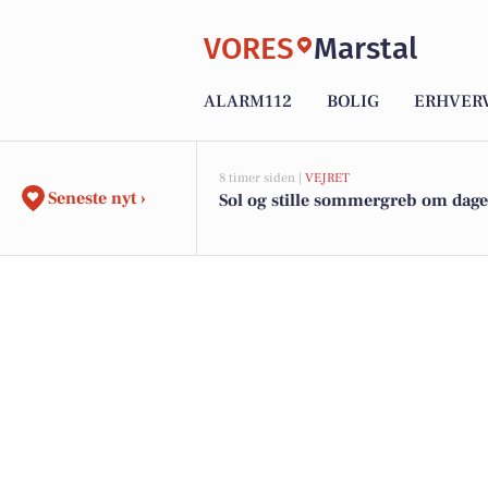
VORES
Marstal
ALARM112
BOLIG
ERHVER
8 timer siden |
VEJRET
Seneste nyt ›
Sol og stille sommergreb om dag