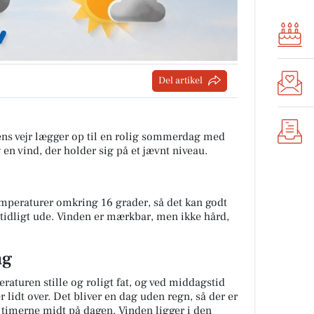
Del artikel
ens vejr lægger op til en rolig sommerdag med
 en vind, der holder sig på et jævnt niveau.
peraturer omkring 16 grader, så det kan godt
r tidligt ude. Vinden er mærkbar, men ikke hård,
ag
aturen stille og roligt fat, og ved middagstid
 lidt over. Det bliver en dag uden regn, så der er
f timerne midt på dagen. Vinden ligger i den