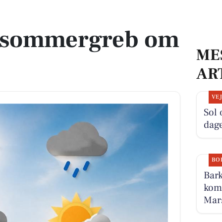
le sommergreb om
ME
AR
VE
Sol
dag
BO
Bark
komm
Mars