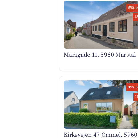
895.0
1
Markgade 11, 5960 Marstal
895.0
1
Kirkevejen 47 Ommel, 5960