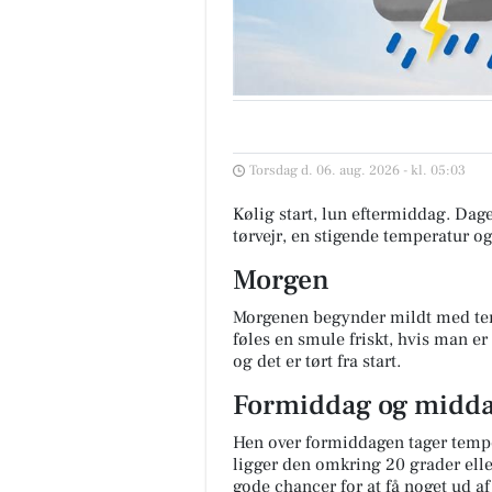
Torsdag d. 06. aug. 2026 - kl. 05:03
Kølig start, lun eftermiddag. Dag
tørvejr, en stigende temperatur og
Morgen
Morgenen begynder mildt med tem
føles en smule friskt, hvis man e
og det er tørt fra start.
Formiddag og midd
Hen over formiddagen tager temper
ligger den omkring 20 grader eller
gode chancer for at få noget ud a