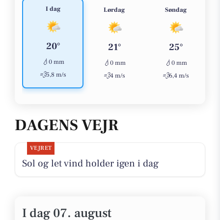
I dag
Lørdag
Søndag
20°
21°
25°
💧
0 mm
💧
💧
0 mm
0 mm
💨
5,8 m/s
💨
💨
4 m/s
6,4 m/s
DAGENS VEJR
VEJRET
Sol og let vind holder igen i dag
I dag 07. august