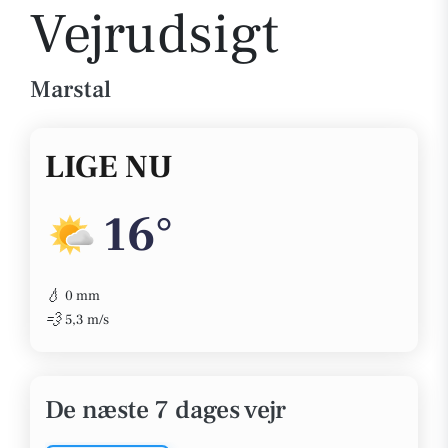
Vejrudsigt
Marstal
LIGE NU
16°
💧
0 mm
💨
5,3 m/s
De næste 7 dages vejr