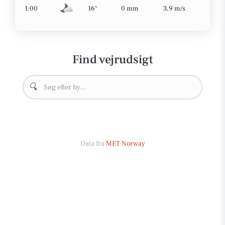
1:00
16°
0 mm
3,9 m/s
Find vejrudsigt
🔍
Data fra
MET Norway