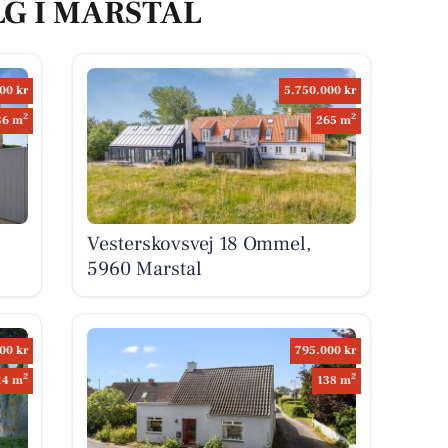
LG I MARSTAL
00 kr
5.750.000 kr
2
2
36 m
265 m
Vesterskovsvej 18 Ommel,
5960 Marstal
00 kr
795.000 kr
2
2
14 m
138 m