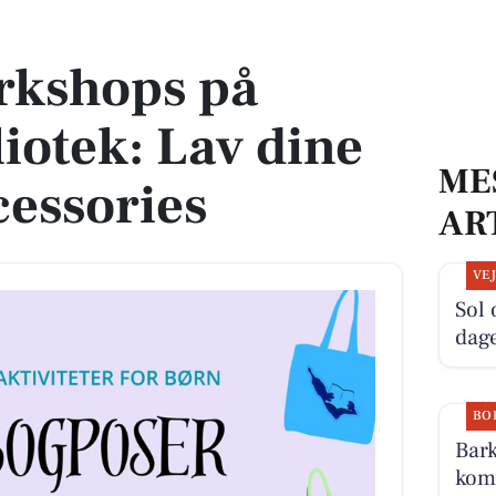
ek: Lav dine egne bogaccessories
rkshops på
liotek: Lav dine
ME
essories
AR
VE
Sol
dag
BO
Bark
komm