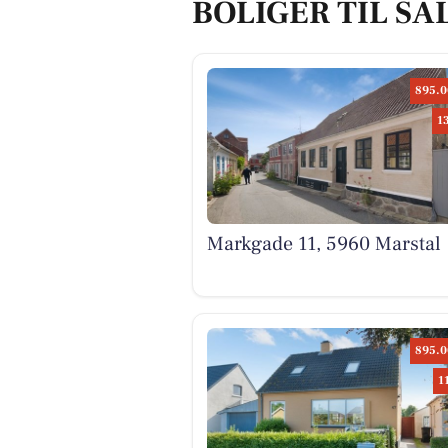
BOLIGER TIL SA
895.0
1
Markgade 11, 5960 Marstal
895.0
1