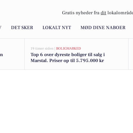
Gratis nyheder fra
dit
lokalområde
V
DET SKER
LOKALT NYT
MØD DINE NABOER
19 timer siden |
BOLIGMARKED
en
Top 6 over dyreste boliger til salg i
Marstal. Priser op til 5.795.000 kr