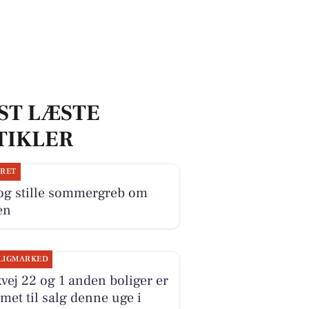
ST LÆSTE
TIKLER
JRET
 og stille sommergreb om
en
LIGMARKED
vej 22 og 1 anden boliger er
et til salg denne uge i