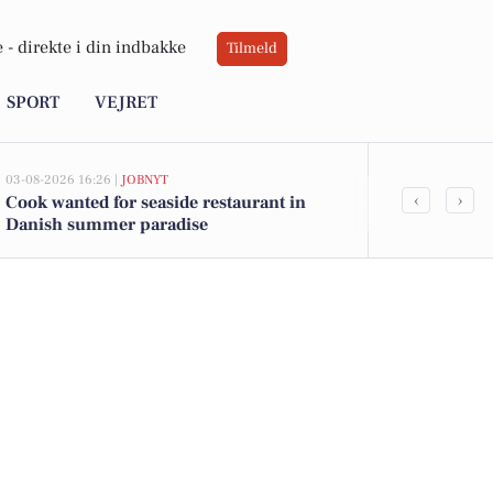
 -
direkte i din indbakke
Tilmeld
SPORT
VEJRET
03-08-2026 16:26 |
JOBNYT
03-08-2026 16:2
‹
›
Cook wanted for seaside restaurant in
Join our team
Danish summer paradise
seaside rest