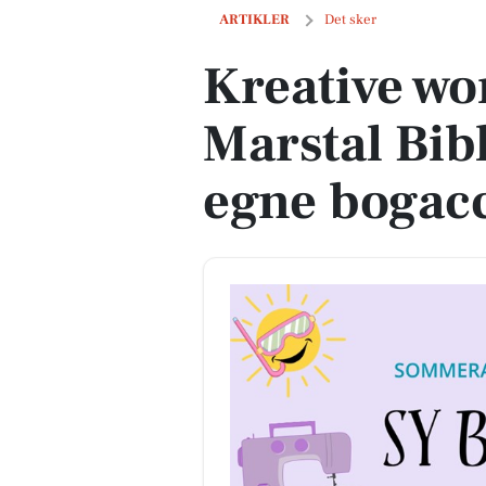
Kreative workshops på Marstal Bibliot
ARTIKLER
Det sker
Kreative wo
Marstal Bib
egne bogacc