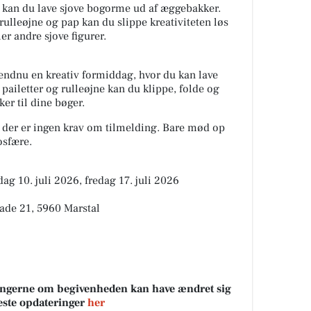
0 kan du lave sjove bogorme ud af æggebakker.
ulleøjne og pap kan du slippe kreativiteten løs
er andre sjove figurer.
r endnu en kreativ formiddag, hvor du kan lave
ailetter og rulleøjne kan du klippe, folde og
er til dine bøger.
og der er ingen krav om tilmelding. Bare mød op
osfære.
dag 10. juli 2026, fredag 17. juli 2026
gade 21, 5960 Marstal
sningerne om begivenheden kan have ændret sig
neste opdateringer
her