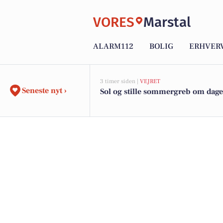
VORES
Marstal
ALARM112
BOLIG
ERHVER
3 timer siden |
VEJRET
Seneste nyt ›
Sol og stille sommergreb om dag