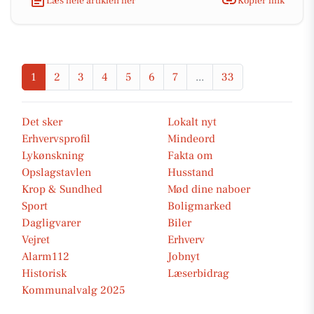
Læs hele artiklen her
Kopiér link
1
2
3
4
5
6
7
...
33
Det sker
Lokalt nyt
Erhvervsprofil
Mindeord
Lykønskning
Fakta om
Opslagstavlen
Husstand
Krop & Sundhed
Mød dine naboer
Sport
Boligmarked
Dagligvarer
Biler
Vejret
Erhverv
Alarm112
Jobnyt
Historisk
Læserbidrag
Kommunalvalg 2025