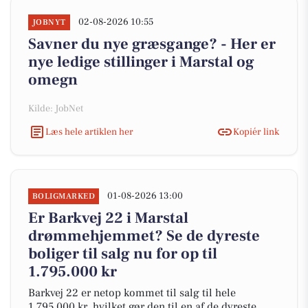
02-08-2026 10:55
JOBNYT
Savner du nye græsgange? - Her er
nye ledige stillinger i Marstal og
omegn
Kilde: JobNet
Læs hele artiklen her
Kopiér link
01-08-2026 13:00
BOLIGMARKED
Er Barkvej 22 i Marstal
drømmehjemmet? Se de dyreste
boliger til salg nu for op til
1.795.000 kr
Barkvej 22 er netop kommet til salg til hele
1.795.000 kr, hvilket gør den til en af de dyreste