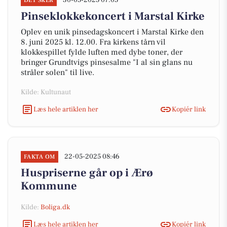
30-05-2025 07:05
DET SKER
Pinseklokkekoncert i Marstal Kirke
Oplev en unik pinsedagskoncert i Marstal Kirke den
8. juni 2025 kl. 12.00. Fra kirkens tårn vil
klokkespillet fylde luften med dybe toner, der
bringer Grundtvigs pinsesalme "I al sin glans nu
stråler solen" til live.
Kilde: Kultunaut
Læs hele artiklen her
Kopiér link
22-05-2025 08:46
FAKTA OM
Huspriserne går op i Ærø
Kommune
Kilde:
Boliga.dk
Læs hele artiklen her
Kopiér link