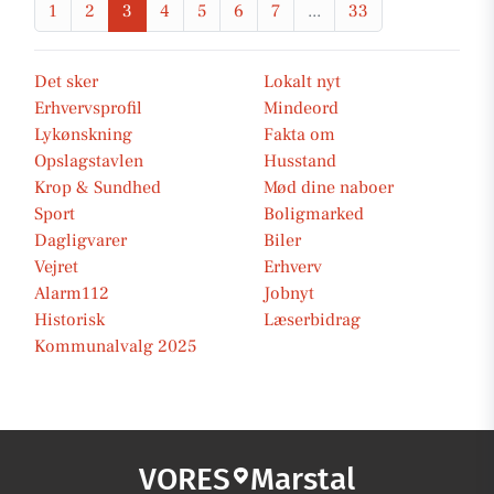
1
2
3
4
5
6
7
...
33
Det sker
Lokalt nyt
Erhvervsprofil
Mindeord
Lykønskning
Fakta om
Opslagstavlen
Husstand
Krop & Sundhed
Mød dine naboer
Sport
Boligmarked
Dagligvarer
Biler
Vejret
Erhverv
Alarm112
Jobnyt
Historisk
Læserbidrag
Kommunalvalg 2025
VORES
Marstal