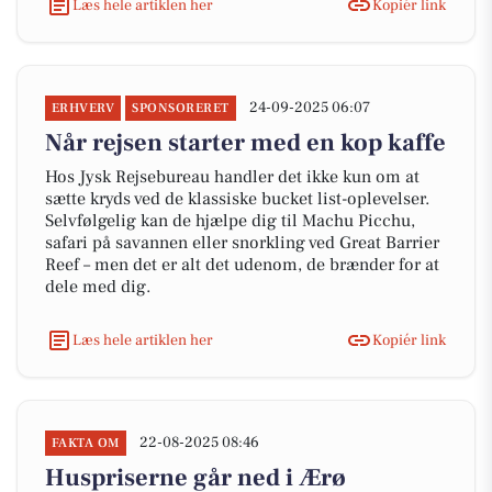
Læs hele artiklen her
Kopiér link
24-09-2025 06:07
ERHVERV
SPONSORERET
Når rejsen starter med en kop kaffe
Hos Jysk Rejsebureau handler det ikke kun om at
sætte kryds ved de klassiske bucket list-oplevelser.
Selvfølgelig kan de hjælpe dig til Machu Picchu,
safari på savannen eller snorkling ved Great Barrier
Reef – men det er alt det udenom, de brænder for at
dele med dig.
Læs hele artiklen her
Kopiér link
22-08-2025 08:46
FAKTA OM
Huspriserne går ned i Ærø