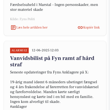
Færdselsuheld i Marstal - Ingen personskader, men
stor materiel skade
Kilde: Fyns Politi
Læs hele artiklen her
Kopiér link
12-06-2025 12:03
ALARM112
Vanvidsbilist på Fyn ramt af hård
straf
Seneste opdateringer fra Fyns Anklagere på X:
19-årig mand idømt 6 måneders ubetinget fængsel
og 4 års frakendelse af førerretten for vanvidskørsel
og fareforvoldelse. Manden kørte særligt
hensynsløst og kørte ind i en bil med en familie.
Ingen kom alvorligt til skade.
#anklager