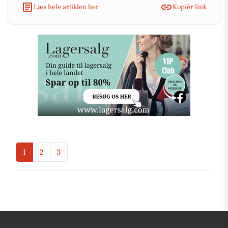
Læs hele artiklen her
Kopiér link
1
2
3