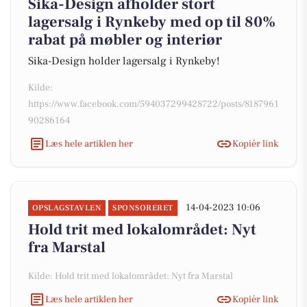
Sika-Design afholder stort
lagersalg i Rynkeby med op til 80%
rabat på møbler og interiør
Sika-Design holder lagersalg i Rynkeby!
Kilde:
https://www.facebook.com/594037299428722/posts/8187961
90286164
Læs hele artiklen her
Kopiér link
14-04-2023 10:06
OPSLAGSTAVLEN
SPONSORERET
Hold trit med lokalområdet: Nyt
fra Marstal
Kilde: Hold trit med lokalområdet: Nyt fra Marstal
Læs hele artiklen her
Kopiér link