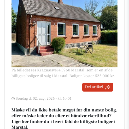
På billedet ses Kragnæsvej 4 5960 Marstal, som er en af de
billigste boliger til salg i Marstal. Boligen koster 525.000 kr.
Del artikel
Søndag d. 02. aug. 2026 - kl. 10:01
Måske vil du ikke betale meget for din næste bolig,
eller måske leder du efter et håndværkertilbud?
Lige her finder du i hvert fald de billigste boliger i
Marstal.