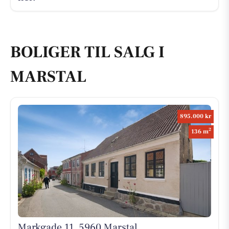
BOLIGER TIL SALG I
MARSTAL
895.000 kr
2
136 m
Markgade 11, 5960 Marstal