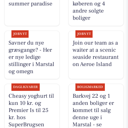
summer paradise
køberen og 4
andre solgte
boliger
JOBNYT
JOBNYT
Savner du nye
Join our team as a
græsgange? - Her
waiter at a scenic
er nye ledige
seaside restaurant
stillinger i Marstal
on Aeroe Island
og omegn
DAGLIGVARER
BOLIGMARKED
Cheasy yoghurt til
Barkvej 22 og 1
kun 10 kr. og
anden boliger er
Premier Is til 25
kommet til salg
kr. hos
denne uge i
SuperBrugsen
Marstal - se