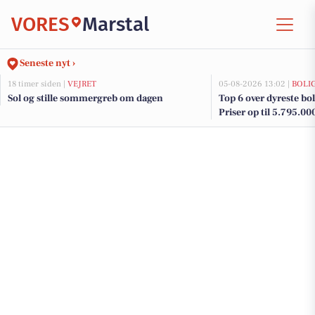
VORES
Marstal
Seneste nyt ›
18 timer siden |
VEJRET
05-08-2026 13:02 |
BOLI
Sol og stille sommergreb om dagen
Top 6 over dyreste boli
Priser op til 5.795.00