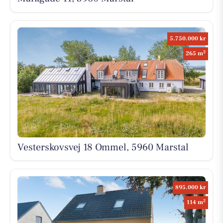
5.750.000 kr
2
265 m
Vesterskovsvej 18 Ommel, 5960 Marstal
895.000 kr
2
114 m