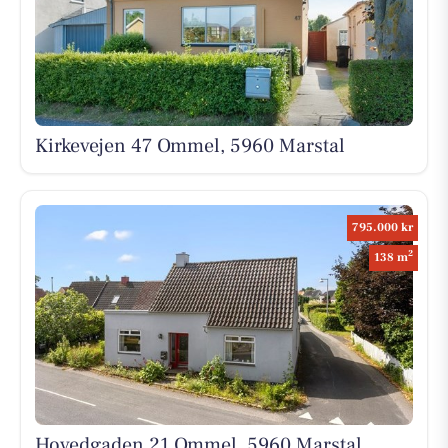
Kirkevejen 47 Ommel, 5960 Marstal
795.000 kr
2
138 m
Hovedgaden 21 Ommel, 5960 Marstal