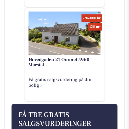
795.000 kr
2
138 m
Hovedgaden 21 Ommel 5960
Marstal
Få gratis salgsvurdering på din
bolig ›
FÅ TRE GRATIS
SALGSVURDERINGER