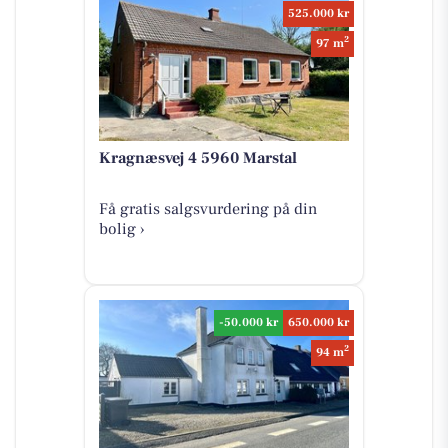
525.000 kr
2
97 m
Kragnæsvej 4 5960 Marstal
Få gratis salgsvurdering på din
bolig ›
-50.000 kr
650.000 kr
2
94 m