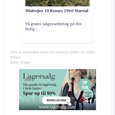
Midtvejen 10 Ronæs 5960 Marstal
Få gratis salgsvurdering på din
bolig ›
Data er automatisk hentet fra eksterne kilder, herunder
Boliga.
Kilde: Boliga