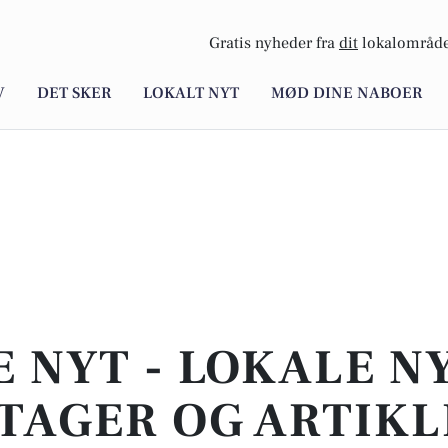
Gratis nyheder fra
dit
lokalområde
V
DET SKER
LOKALT NYT
MØD DINE NABOER
E NYT - LOKALE N
TAGER OG ARTIKL