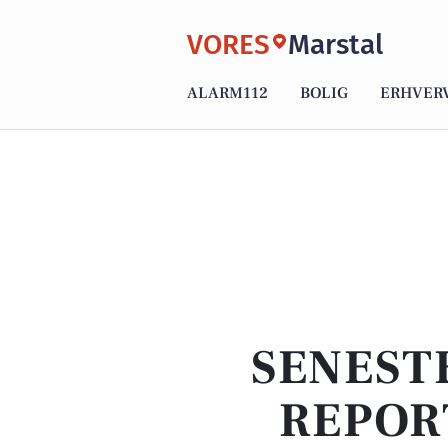
VORES
Marstal
ALARM112
BOLIG
ERHVER
SENEST
REPOR