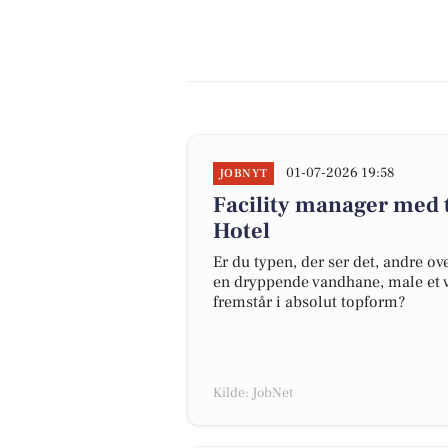
01-07-2026 19:58
JOBNYT
Facility manager med t
Hotel
Er du typen, der ser det, andre ov
en dryppende vandhane, male et væ
fremstår i absolut topform?
Kilde: JobNet