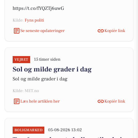
https://t.co/fYQZTj6uwG
Kilde:
Fyns politi
Se seneste opdateringer
Kopiér link
15 timer siden
VEJRET
Sol og milde grader i dag
Sol og milde grader i dag
Kilde: MET.no
Læs hele artiklen her
Kopiér link
05-08-2026 13:02
BOLIGMARKED