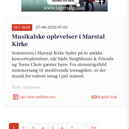
27-06-2026 07:05
DET SKER
Musikalske oplevelser i Marstal
Kirke
Sommeren i Marstal Kirke byder på to unikke
koncertoplevelser, når både Neighbours & Friends
og Teens Choir gæster byen. Fra stemningsfuld
sommersang til medrivende teenagekor, er der
musik for enhver smag i juli måned.
Kilde: Kultunaut
Læs hele artiklen her
Kopiér link
1
2
3
4
5
6
7
...
33