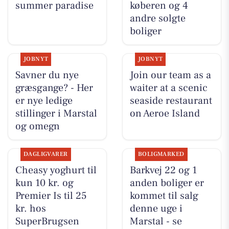
summer paradise
køberen og 4
andre solgte
boliger
JOBNYT
JOBNYT
Savner du nye
Join our team as a
græsgange? - Her
waiter at a scenic
er nye ledige
seaside restaurant
stillinger i Marstal
on Aeroe Island
og omegn
DAGLIGVARER
BOLIGMARKED
Cheasy yoghurt til
Barkvej 22 og 1
kun 10 kr. og
anden boliger er
Premier Is til 25
kommet til salg
kr. hos
denne uge i
SuperBrugsen
Marstal - se