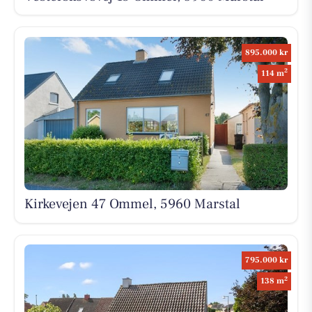
895.000 kr
2
114 m
Kirkevejen 47 Ommel, 5960 Marstal
795.000 kr
2
138 m