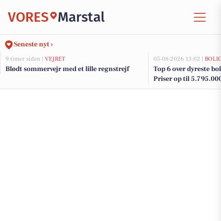
VORES
Marstal
Seneste nyt ›
9 timer siden |
VEJRET
05-08-2026 13:02 |
BOLI
Blødt sommervejr med et lille regnstrejf
Top 6 over dyreste boli
Priser op til 5.795.00