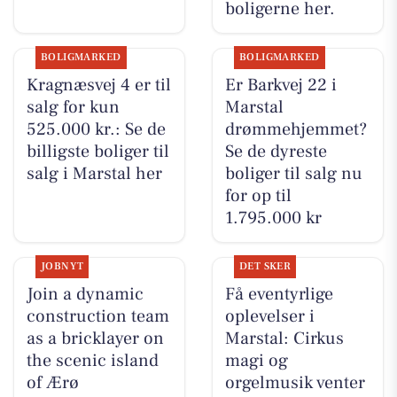
boligerne her.
BOLIGMARKED
BOLIGMARKED
Kragnæsvej 4 er til
Er Barkvej 22 i
salg for kun
Marstal
525.000 kr.: Se de
drømmehjemmet?
billigste boliger til
Se de dyreste
salg i Marstal her
boliger til salg nu
for op til
1.795.000 kr
JOBNYT
DET SKER
Join a dynamic
Få eventyrlige
construction team
oplevelser i
as a bricklayer on
Marstal: Cirkus
the scenic island
magi og
of Ærø
orgelmusik venter